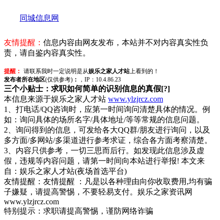
同城信息网
友情提醒：
信息内容由网友发布，本站并不对内容真实性负
责，请自鉴内容真实性。
提醒：
请联系我时一定说明是从
娱乐之家人才站
上看到的！
发布者所在地区
(仅供参考)
：
，IP：10.4.86.23
三个小贴士：求职如何简单的识别信息的真假[?]
本信息来源于娱乐之家人才站
www.ylzjrcz.com
1、打电话/QQ咨询时，应第一时间询问清楚具体的情况。例
如：询问具体的场所名字/具体地址/等等常规的信息问题。
2、询问得到的信息，可发给各大QQ群/朋友进行询问，以及
多方面/多网站/多渠道进行参考求证，综合各方面考察清楚。
3、内容只供参考，一切三思而后行。如发现此信息涉及虚
假，违规等内容问题，请第一时间向本站进行举报! 本文来
自：娱乐之家人才站(夜场首选平台)
友情提醒：友情提醒 ：凡是以各种理由向你收取费用,均有骗
子嫌疑，请提高警惕，不要轻易支付。娱乐之家资讯网
www.ylzjrcz.com
特别提示：求职请提高警惕，谨防网络诈骗