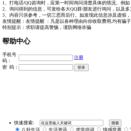
1、打电话/QQ咨询时，应第一时间询问清楚具体的情况。例如
2、询问得到的信息，可发给各大QQ群/朋友进行询问，以及多
3、内容只供参考，一切三思而后行。如发现此信息涉及虚假，
友情提醒：友情提醒 ：凡是以各种理由向你收取费用,均有骗子嫌疑，
特别提示：求职请提高警惕，谨防网络诈骗
帮助中心
手机号
注册
码：
密 码：
同城奢侈品网
上海夜场招聘
招聘伴游
伴游
快速搜索:
八卦生活
生活资讯
求学培训
情感世界