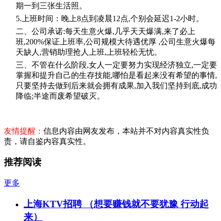
期一到三张生活照。
5.上班时间：晚上8点到凌晨12点,个别会延迟1-2小时。
二、公司承诺:每天生意火爆,几乎天天爆满,来了必上
班,200%保证上班率,公司规模大待遇优厚 ,公司生意火爆每
天缺人,营销助理抢人上班,上班轻松无忧。
三、不管在什么阶段,女人一定要努力实现经济独立,一定要
掌握和提升自己的生存技能,哪怕是看起来没有希望的事情,
只要坚持去做到后来就会拥有成果,加入我们坚持到底,成功
降临;半途而废希望破灭。
友情提醒：
信息内容由网友发布，本站并不对内容真实性负
责，请自鉴内容真实性。
推荐阅读
更多
上海KTV招聘 （想要赚钱就不要犹豫 行动起
来）