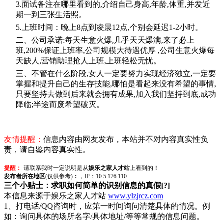
3.面试备注在哪里看到的,介绍自己身高,年龄,体重,并发近
期一到三张生活照。
5.上班时间：晚上8点到凌晨12点,个别会延迟1-2小时。
二、公司承诺:每天生意火爆,几乎天天爆满,来了必上
班,200%保证上班率,公司规模大待遇优厚 ,公司生意火爆每
天缺人,营销助理抢人上班,上班轻松无忧。
三、不管在什么阶段,女人一定要努力实现经济独立,一定要
掌握和提升自己的生存技能,哪怕是看起来没有希望的事情,
只要坚持去做到后来就会拥有成果,加入我们坚持到底,成功
降临;半途而废希望破灭。
友情提醒：
信息内容由网友发布，本站并不对内容真实性负
责，请自鉴内容真实性。
提醒：
请联系我时一定说明是从
娱乐之家人才站
上看到的！
发布者所在地区
(仅供参考)
：
，IP：10.5.176.110
三个小贴士：求职如何简单的识别信息的真假[?]
本信息来源于娱乐之家人才站
www.ylzjrcz.com
1、打电话/QQ咨询时，应第一时间询问清楚具体的情况。例
如：询问具体的场所名字/具体地址/等等常规的信息问题。