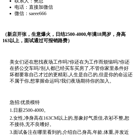
联系人：
樊总
电话：
直接加微信
微信：
saeee666
（新店开张，生意爆火，日结
2500-4000,
年满
18
周岁，身高
163
以上，面试通过可报销路费）
美女们还在愁找夜场工作吗?你还在为工作而烦恼吗?你还
在挤公交车吗?别人都已经买车买房了,不管你家里条件好
坏都要靠自己才过的更精彩,人生是自己的,但是你的命运还
不属于你,想掌握命运吗?我们夜场期待你的加入。
急招:优质模特
1.日薪2500-4000。
2.女性,净身高在163CM以上的,形象好气质佳,衣衫不整,恕
不接待,无不良嗜好。
3.面试备注在哪里看到的,介绍自己身高,年龄,体重,并发近