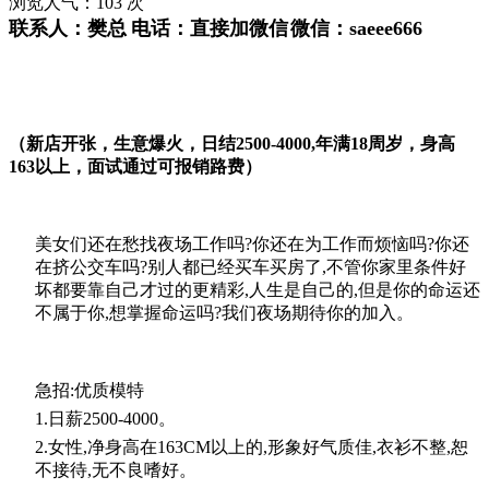
浏览人气：
103
次
联系人：
樊总
电话：
直接加微信
微信：
saeee666
（新店开张，生意爆火，日结
2500-4000,
年满
18
周岁，身高
163
以上，面试通过可报销路费）
美女们还在愁找夜场工作吗?你还在为工作而烦恼吗?你还
在挤公交车吗?别人都已经买车买房了,不管你家里条件好
坏都要靠自己才过的更精彩,人生是自己的,但是你的命运还
不属于你,想掌握命运吗?我们夜场期待你的加入。
急招:优质模特
1.日薪2500-4000。
2.女性,净身高在163CM以上的,形象好气质佳,衣衫不整,恕
不接待,无不良嗜好。