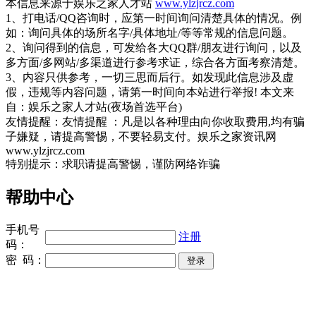
本信息来源于娱乐之家人才站
www.ylzjrcz.com
1、打电话/QQ咨询时，应第一时间询问清楚具体的情况。例
如：询问具体的场所名字/具体地址/等等常规的信息问题。
2、询问得到的信息，可发给各大QQ群/朋友进行询问，以及
多方面/多网站/多渠道进行参考求证，综合各方面考察清楚。
3、内容只供参考，一切三思而后行。如发现此信息涉及虚
假，违规等内容问题，请第一时间向本站进行举报! 本文来
自：娱乐之家人才站(夜场首选平台)
友情提醒：友情提醒 ：凡是以各种理由向你收取费用,均有骗
子嫌疑，请提高警惕，不要轻易支付。娱乐之家资讯网
www.ylzjrcz.com
特别提示：求职请提高警惕，谨防网络诈骗
帮助中心
手机号
注册
码：
密 码：
同城奢侈品网
上海夜场招聘
招聘伴游
伴游招聘
网站Sitemap