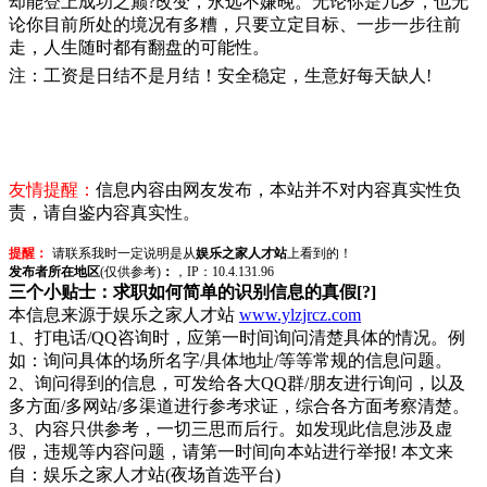
却能登上成功之巅?改变，永远不嫌晚。无论你是几岁，也无
论你目前所处的境况有多糟，只要立定目标、一步一步往前
走，人生随时都有翻盘的可能性。
注：工资是日结不是月结！安全稳定，生意好每天缺人!
友情提醒：
信息内容由网友发布，本站并不对内容真实性负
责，请自鉴内容真实性。
提醒：
请联系我时一定说明是从
娱乐之家人才站
上看到的！
发布者所在地区
(仅供参考)
：
，IP：10.4.131.96
三个小贴士：求职如何简单的识别信息的真假[?]
本信息来源于娱乐之家人才站
www.ylzjrcz.com
1、打电话/QQ咨询时，应第一时间询问清楚具体的情况。例
如：询问具体的场所名字/具体地址/等等常规的信息问题。
2、询问得到的信息，可发给各大QQ群/朋友进行询问，以及
多方面/多网站/多渠道进行参考求证，综合各方面考察清楚。
3、内容只供参考，一切三思而后行。如发现此信息涉及虚
假，违规等内容问题，请第一时间向本站进行举报! 本文来
自：娱乐之家人才站(夜场首选平台)