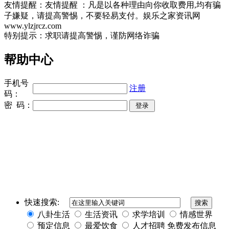
友情提醒：友情提醒 ：凡是以各种理由向你收取费用,均有骗
子嫌疑，请提高警惕，不要轻易支付。娱乐之家资讯网
www.ylzjrcz.com
特别提示：求职请提高警惕，谨防网络诈骗
帮助中心
手机号
注册
码：
密 码：
同城奢侈品网
上海夜场招聘
招聘伴游
伴游招聘
网站Sitemap
快速搜索:
八卦生活
生活资讯
求学培训
情感世界
预定信息
最爱饮食
人才招聘
免费发布信息