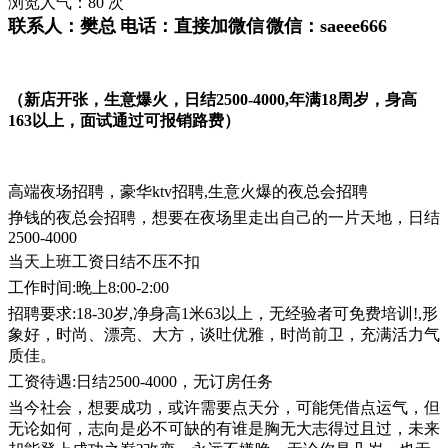
浏览人气：
80
次
联系人：
樊总
电话：
直接加微信
微信：
saeee666
（新店开张，生意爆火，日结
2500-4000,
年满
18
周岁，身高
163
以上，面试通过可报销路费）
高端夜场招聘，豪华ktv招聘,生意火爆的夜总会招聘
挣钱的夜总会招聘，想要在夜场里走出自己的一片天地，日结
2500-4000
当天上班工资日结不压不扣
工作时间:晚上8:00-2:00
招聘要求:18-30岁,净身高1米63以上，无经验者可免费培训!,形
象好，时尚、漂亮、大方，谈吐优雅，时尚前卫，充满活力气
质佳。
工资待遇:日结2500-4000，无订房任务
当今社会，想要成功，或许需要点天分，可能凭借点运气，但
无论如何，志向是必不可缺的有谁是胸无大志得过且过，未来