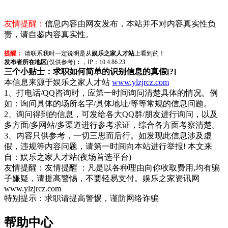
友情提醒：
信息内容由网友发布，本站并不对内容真实性负
责，请自鉴内容真实性。
提醒：
请联系我时一定说明是从
娱乐之家人才站
上看到的！
发布者所在地区
(仅供参考)
：
，IP：10.4.86.23
三个小贴士：求职如何简单的识别信息的真假[?]
本信息来源于娱乐之家人才站
www.ylzjrcz.com
1、打电话/QQ咨询时，应第一时间询问清楚具体的情况。例
如：询问具体的场所名字/具体地址/等等常规的信息问题。
2、询问得到的信息，可发给各大QQ群/朋友进行询问，以及
多方面/多网站/多渠道进行参考求证，综合各方面考察清楚。
3、内容只供参考，一切三思而后行。如发现此信息涉及虚
假，违规等内容问题，请第一时间向本站进行举报! 本文来
自：娱乐之家人才站(夜场首选平台)
友情提醒：友情提醒 ：凡是以各种理由向你收取费用,均有骗
子嫌疑，请提高警惕，不要轻易支付。娱乐之家资讯网
www.ylzjrcz.com
特别提示：求职请提高警惕，谨防网络诈骗
帮助中心