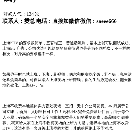
浏览人气：
134
次
联系人：
樊总
电话：
直接加微信
微信：
saeee666
上海
KTV
的要求很简单，五官端正，普通话流利，基本上就可以面试成功。
上海
ktv
广告，公司这边可以给到的薪资待遇也是分为不同档次，不一样的
档次，对身高的要求也不一样。
如果你平时也就上班，下班，刷视频，偶尔和朋友吃个饭，逛个街，私生活
还算蛮简单的。可自从踏入上海夜场上班赚钱，你的生活必定会发生翻天覆
地的变化。上海
ktv
广告
上海不收费本地整体实力强劲夜场，直招，无中介公司花费。本
归属于公
司立即
，新员工入职当日可工作！高档小区完全免费酒店住宿，由于每个
人不易，确保每一个的安全可靠和权益是人们的重要职责，高薪职位
做兼
职。
,
我来给大家在上海不收费夜场的上班方向是，选择本地的上海不收费
KTV
，这边有另一套改善上班率的方案，其他的原则上不予考虑。