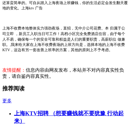
还算蛮简单的。可自从踏入上海夜场上班赚钱，你的生活必定会发生翻天覆
地的变化。上海
ktv
广告
上海不收费本地整体实力强劲夜场，直招，无中介公司花费。本
归属于公
司立即
，新员工入职当日可工作！高档小区完全免费酒店住宿，由于每个
人不易，确保每一个的安全可靠和权益是人们的重要职责，高薪职位
做兼
职。
,
我来给大家在上海不收费夜场的上班方向是，选择本地的上海不收费
KTV
，这边有另一套改善上班率的方案，其他的原则上不予考虑。
友情提醒：
信息内容由网友发布，本站并不对内容真实性负
责，请自鉴内容真实性。
推荐阅读
更多
上海KTV招聘 （想要赚钱就不要犹豫 行动起
来）