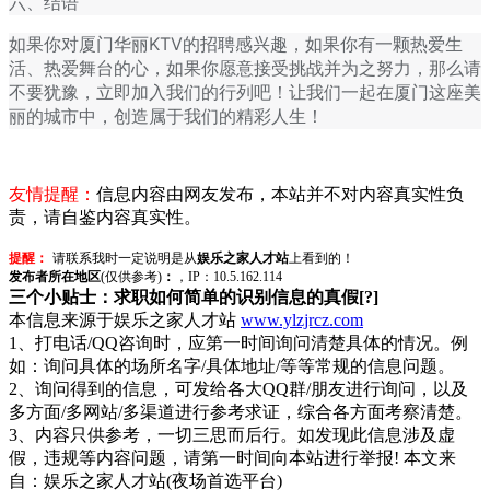
六、结语
如果你对厦门华丽KTV的招聘感兴趣，如果你有一颗热爱生
活、热爱舞台的心，如果你愿意接受挑战并为之努力，那么请
不要犹豫，立即加入我们的行列吧！让我们一起在厦门这座美
丽的城市中，创造属于我们的精彩人生！
友情提醒：
信息内容由网友发布，本站并不对内容真实性负
责，请自鉴内容真实性。
提醒：
请联系我时一定说明是从
娱乐之家人才站
上看到的！
发布者所在地区
(仅供参考)
：
，IP：10.5.162.114
三个小贴士：求职如何简单的识别信息的真假[?]
本信息来源于娱乐之家人才站
www.ylzjrcz.com
1、打电话/QQ咨询时，应第一时间询问清楚具体的情况。例
如：询问具体的场所名字/具体地址/等等常规的信息问题。
2、询问得到的信息，可发给各大QQ群/朋友进行询问，以及
多方面/多网站/多渠道进行参考求证，综合各方面考察清楚。
3、内容只供参考，一切三思而后行。如发现此信息涉及虚
假，违规等内容问题，请第一时间向本站进行举报! 本文来
自：娱乐之家人才站(夜场首选平台)