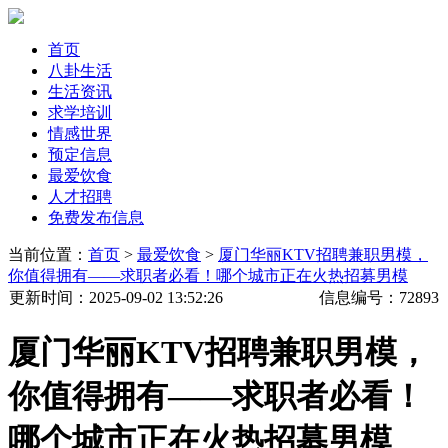
首页
八卦生活
生活资讯
求学培训
情感世界
预定信息
最爱饮食
人才招聘
免费发布信息
当前位置：
首页
>
最爱饮食
>
厦门华丽KTV招聘兼职男模，
你值得拥有——求职者必看！哪个城市正在火热招募男模
更新时间
：2025-09-02 13:52:26
信息编号：
72893
厦门华丽KTV招聘兼职男模，
你值得拥有——求职者必看！
哪个城市正在火热招募男模