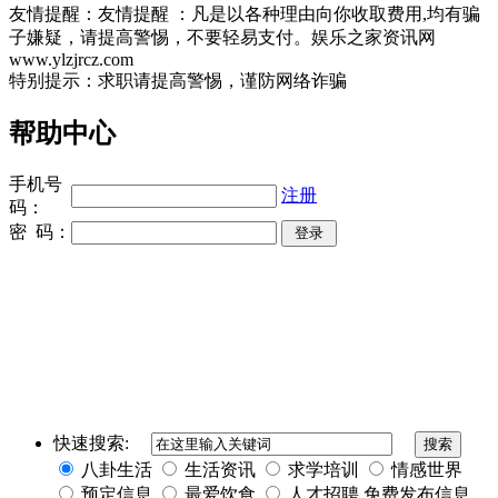
友情提醒：友情提醒 ：凡是以各种理由向你收取费用,均有骗
子嫌疑，请提高警惕，不要轻易支付。娱乐之家资讯网
www.ylzjrcz.com
特别提示：求职请提高警惕，谨防网络诈骗
帮助中心
手机号
注册
码：
密 码：
同城奢侈品网
上海夜场招聘
招聘伴游
伴游招聘
网站Sitemap
快速搜索:
八卦生活
生活资讯
求学培训
情感世界
预定信息
最爱饮食
人才招聘
免费发布信息